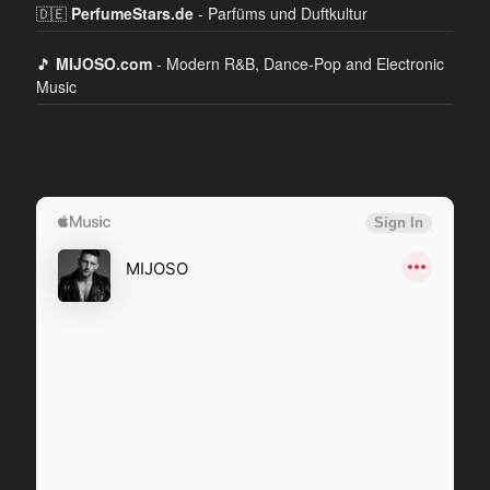
🇩🇪
PerfumeStars.de
- Parfüms und Duftkultur
🎵
MIJOSO.com
- Modern R&B, Dance-Pop and Electronic
Music