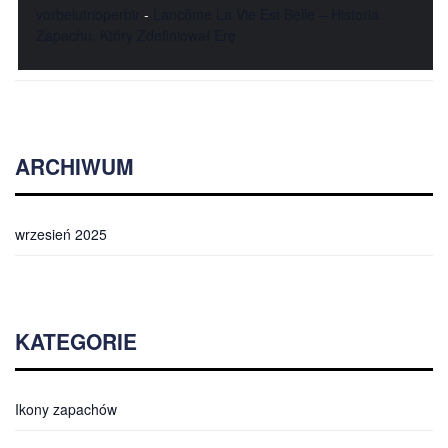
vorbelutrioperbir
-
Lancôme La Vie Est Belle – Historia
Zapachu, Który Zdefiniował Erę
ARCHIWUM
wrzesień 2025
KATEGORIE
Ikony zapachów