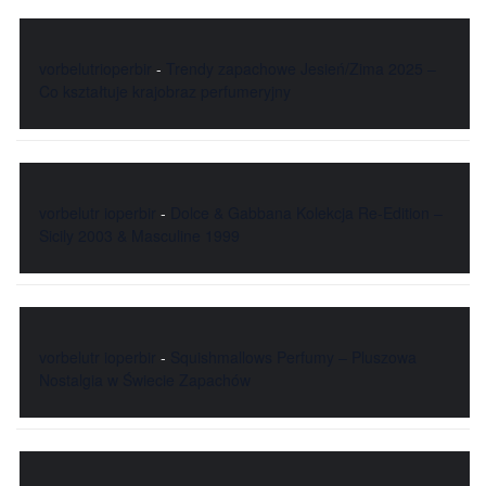
vorbelutrioperbir
-
Trendy zapachowe Jesień/Zima 2025 –
Co kształtuje krajobraz perfumeryjny
vorbelutr ioperbir
-
Dolce & Gabbana Kolekcja Re-Edition –
Sicily 2003 & Masculine 1999
vorbelutr ioperbir
-
Squishmallows Perfumy – Pluszowa
Nostalgia w Świecie Zapachów